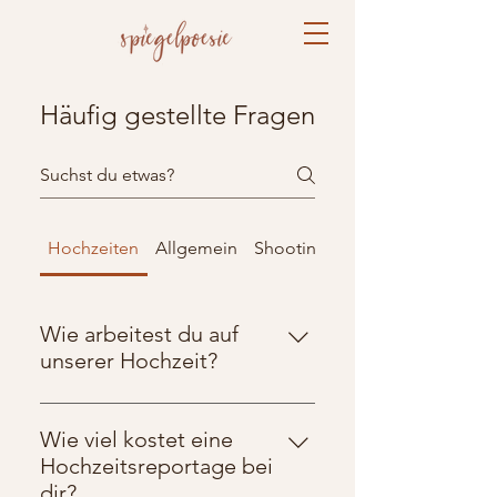
Häufig gestellte Fragen
Hochzeiten
Allgemein
Shootings
Wie arbeitest du auf
unserer Hochzeit?
Als Hochzeitsfotograf ist es mir
wichtig, dass ich eure Hochzeit so
Wie viel kostet eine
echt und authentisch festhalten,
Hochzeitsreportage bei
wie sie war! Mein Ziel ist es, euch
dir?